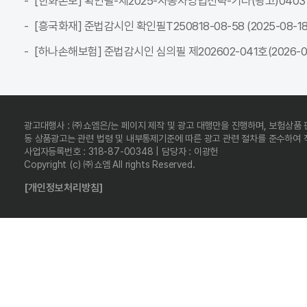
[한화손보] 확인필-제2025-자동차영업전략-기타(광고)04037C-전
[흥국화재] 준법감시인 확인필T250818-08-58 (2025-08-18 ~
[하나손해보험] 준법감시인 심의필 제202602-041호(2026-02-
광고대행사 : ㈜쇼엠은/는 페이지 제작 및 광고 대행만을 진행하며, 보험상품
동 상품광고는 관련 법령 및 내부통제기준에 따른 광고 관련 절차를 준수하여
사업자등록번호 : 318-87-00348 | 담당자 : 이광헌
Copyright (c) ㈜쇼엠 All rights Reserved.
[개인정보처리방침]