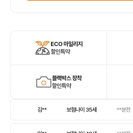
장**
보험나이 41세
**분전
홍**
보험나이 25세
**분전
ECO 마일리지
할인특약
제**
보험나이 53세
**분전
김**
보험나이 59세
**분전
블랙박스 장착
할인특약
김**
보험나이 35세
**분전
임**
보험나이 49세
**분전