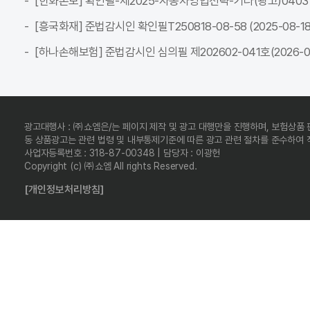
[한화손보] 확인필-제2025-자동차영업전략-기타(광고)04037C-전
[흥국화재] 준법감시인 확인필T250818-08-58 (2025-08-18 ~
[하나손해보험] 준법감시인 심의필 제202602-041호(2026-02-
광고대행사 : ㈜쇼엠은/는 페이지 제작 및 광고 대행만을 진행하며, 보험상품
동 상품광고는 관련 법령 및 내부통제기준에 따른 광고 관련 절차를 준수하여
사업자등록번호 : 318-87-00348 | 담당자 : 이광헌
Copyright (c) ㈜쇼엠 All rights Reserved.
[개인정보처리방침]