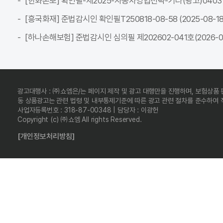
[한화손보] 확인필-제2025-자동차영업전략-기타(광고)04037C-전
[흥국화재] 준법감시인 확인필T250818-08-58 (2025-08-18 ~
[하나손해보험] 준법감시인 심의필 제202602-041호(2026-02-
광고대행사 : ㈜쇼엠은/는 페이지 제작 및 광고 대행만을 진행하며, 보험상품
동 상품광고는 관련 법령 및 내부통제기준에 따른 광고 관련 절차를 준수하여
사업자등록번호 : 318-87-00348 | 담당자 : 이광헌
Copyright (c) ㈜쇼엠 All rights Reserved.
[개인정보처리방침]