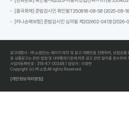
[한화손보] 확인필-제2025-자동차영업전략-기타(광고)04037C-전
[흥국화재] 준법감시인 확인필T250818-08-58 (2025-08-18 ~
[하나손해보험] 준법감시인 심의필 제202602-041호(2026-02-
광고대행사 : ㈜쇼엠은/는 페이지 제작 및 광고 대행만을 진행하며, 보험상품
동 상품광고는 관련 법령 및 내부통제기준에 따른 광고 관련 절차를 준수하여
사업자등록번호 : 318-87-00348 | 담당자 : 이광헌
Copyright (c) ㈜쇼엠 All rights Reserved.
[개인정보처리방침]